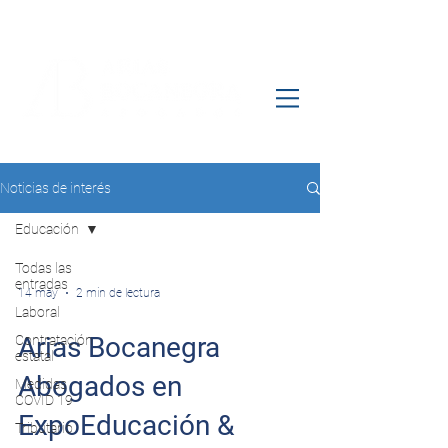
Noticias de interés
Educación
Todas las
entradas
14 may
2 min de lectura
Laboral
Arias Bocanegra
Contratación
estatal
Abogados en
Medidas
COVID 19
ExpoEducación &
Tributario