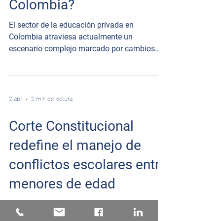
Colombia?
El sector de la educación privada en
Colombia atraviesa actualmente un
escenario complejo marcado por cambios
demográficos, sociales y económicos que
han impactado directamente la
sostenibilidad de muchos jardines y colegios
privados, especialmente aquellos que
2 abr
2 min de lectura
atienden familias de estratos 1, 2 y 3.
Corte Constitucional
redefine el manejo de
conflictos escolares entre
menores de edad
La Corte Constitucional de Colombia emitió
recientemente una decisión relevante para el