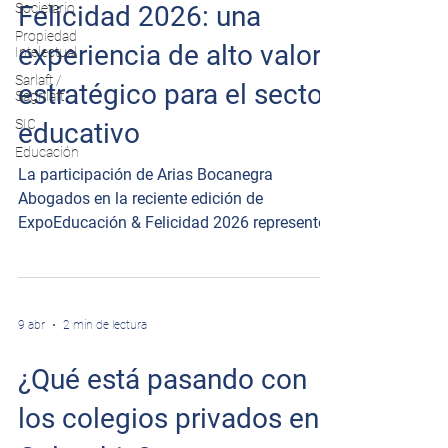
Societario
Felicidad 2026: una
Propiedad
experiencia de alto valor
Intelectual
Sarlaft /
estratégico para el sector
Sagrilaft
SIC
educativo
Educación
La participación de Arias Bocanegra
Abogados en la reciente edición de
ExpoEducación & Felicidad 2026 representó
una oportunidad estratégica para fortalecer
nuestra presencia en el sector educativo en
Colombia, consolidar relaciones de valor y
continuar posicionándonos como aliados
9 abr
2 min de lectura
jurídicos especializados para instituciones
educativas privadas de la región.
¿Qué está pasando con
los colegios privados en