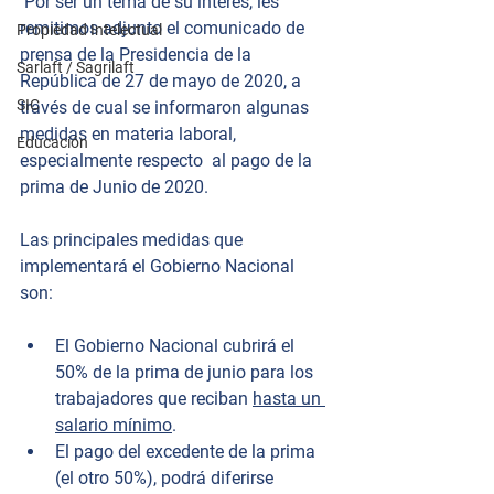
 Por ser un tema de su interés, les  
remitimos adjunto el comunicado de 
Propiedad Intelectual
prensa de la Presidencia de la  
Sarlaft / Sagrilaft
República de 27 de mayo de 2020, a 
SIC
través de cual se informaron algunas  
medidas en materia laboral, 
Educación
especialmente respecto  al pago de la 
prima de Junio de 2020. 
Las principales medidas que 
implementará el Gobierno Nacional 
son:  
El Gobierno Nacional cubrirá el 
50% de la prima de junio para los 
trabajadores que reciban 
hasta un 
salario mínimo
.
El pago del excedente de la prima 
(el otro 50%), podrá diferirse 