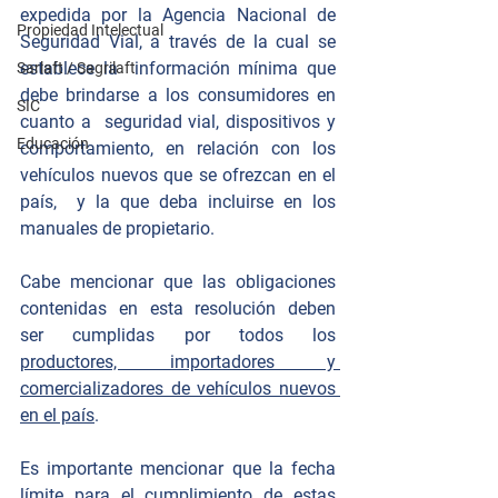
expedida por la Agencia Nacional de 
Propiedad Intelectual
Seguridad Vial, a través de la cual se 
establece la  información mínima que 
Sarlaft / Sagrilaft
debe brindarse a los consumidores en 
SIC
cuanto a  seguridad vial, dispositivos y 
Educación
comportamiento, en relación con los  
vehículos nuevos que se ofrezcan en el 
país,  y la que deba incluirse en los 
manuales de propietario.
Cabe mencionar que las obligaciones 
contenidas en esta resolución deben  
ser cumplidas por todos los 
productores, importadores y 
comercializadores de vehículos nuevos 
en el país
. 
Es importante mencionar que la fecha 
límite para el cumplimiento de estas 