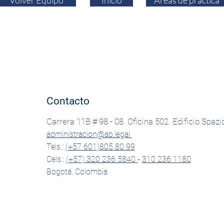
Volver Equipo
Inicio
Áreas de práctica
Contacto
Carrera 11B # 98 - 08. Oficina 502. Edificio Spazi
administracion@ab.legal
Tels.:
(+57 601)805 80 99
Cels.:
(+57) 320 236 5840
-
310 236 1180
Bogotá, Colombia