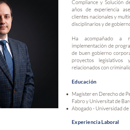
Compliance y Solución de
años de experiencia as
clientes nacionales y mult
disciplinarios y de gobiern
Ha acompañado a mú
implementación de progra
de buen gobierno corpora
proyectos legislativos 
relacionados con criminali
Educación
Magíster en Derecho de Pe
Fabro y Universitat de Bar
Abogado - Universidad de 
Experiencia Laboral