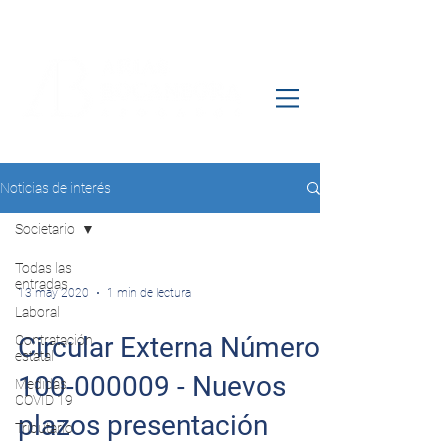
Noticias de interés
Societario
Todas las
entradas
13 may 2020
1 min de lectura
Laboral
Circular Externa Número
Contratación
estatal
100-000009 - Nuevos
Medidas
COVID 19
plazos presentación
Tributario