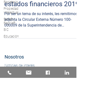
Societario
estados financieros 2019
Propiedad
Intelectual
Por ser un tema de su interés, les remitimos
Sarlaft /
adjunta la Circular Externa Número 100-
Sagrilaft
000009 de la Superintendencia de
SIC
Sociedades.
Educación
Nosotros
Noticias de interés
Abogados
Áreas de práctica
Clientes
Política de protección de datos