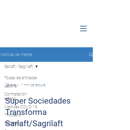
Noticias de interés
Sarlaft / Sagrilaft
Todas las entradas
26 ene
1 min de lectura
Laboral
Contratación
Super Sociedades
estatal
Medidas COVID 19
Transforma
Tributario
Sarlaft/Sagrilaft
Societario