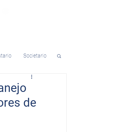
Noticias de interés
Contacto
utario
Societario
anejo
ores de