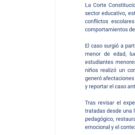
La Corte Constituci
sector educativo, es
conflictos escolar
comportamientos de 
El caso surgió a par
menor de edad, lue
estudiantes menores
niños realizó un co
generó afectaciones e
y reportar el caso a
Tras revisar el exp
tratadas desde una l
pedagógico, restaura
emocional y el conte