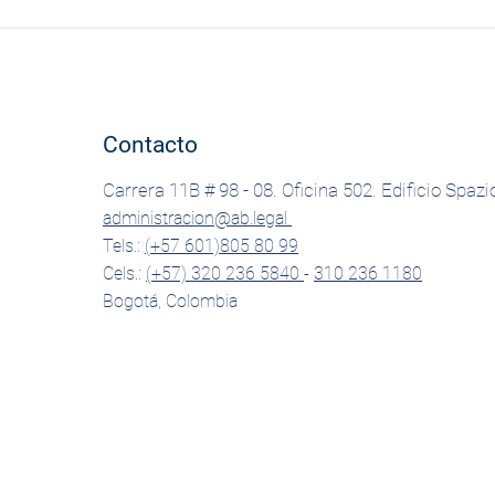
demográficos, sociales y
económicos que han impactado
directamente la sostenibilidad de
mu
Contacto
Carrera 11B # 98 - 08. Oficina 502. Edificio Spazi
administracion@ab.legal
Tels.:
(+57 601)805 80 99
Cels.:
(+57) 320 236 5840
-
310 236 1180
Bogotá, Colombia