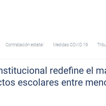
Inicio
Áreas de práctica
Equipo
Clientes
Contratación estatal
Medidas COVID 19
Trib
rlaft / Sagrilaft
SIC
Educación
stitucional redefine el m
ctos escolares entre men