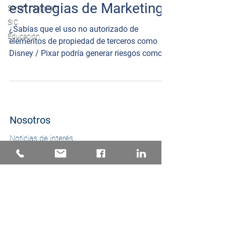
estrategias de Marketing
Sarlaft / Sagrilaft
SIC
¿Sabías que el uso no autorizado de
Educación
elementos de propiedad de terceros como
Disney / Pixar podría generar riesgos como
demandas y sanciones?
Nosotros
Noticias de interés
Abogados
Áreas de práctica
Clientes
Política de protección de datos