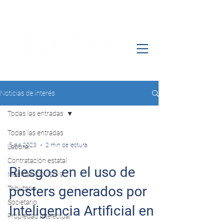
Noticias de interés
Todas las entradas
Todas las entradas
5 dic 2023
2 min de lectura
Laboral
Contratación estatal
Riesgos en el uso de
Medidas COVID 19
posters generados por
Tributario
Societario
Inteligencia Artificial en
Propiedad Intelectual